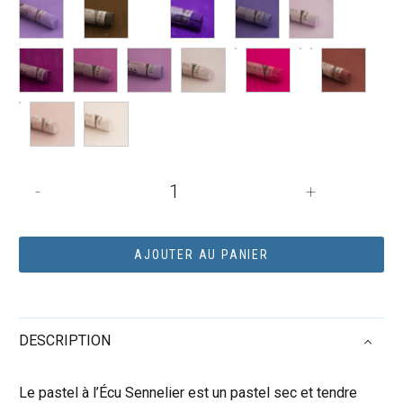
quantité
-
+
de
Pastel
sec
AJOUTER AU PANIER
à
l’écu
Sennelier
DESCRIPTION
–
Ocre
rouge
Le pastel à l’Écu Sennelier est un pastel sec et tendre