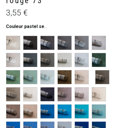
rouge 73
3,55
€
Couleur pastel sec
:
Ocre rouge 73