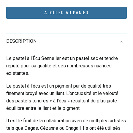
Pastel
sec
AJOUTER AU PANIER
à
l’écu
Sennelier
DESCRIPTION
–
Brun
van
Le pastel à l’Écu Sennelier est un pastel sec et tendre
dyck
réputé pour sa qualité et ses nombreuses nuances
434
existantes.
Le pastel à l’écu est un pigment pur de qualité très
finement broyé avec un liant. L’onctuosité et le velouté
des pastels tendres « à l’écu » résultent du plus juste
équilibre entre le liant et le pigment.
Il est le fruit de la collaboration avec de multiples artistes
tels que Degas, Cézanne ou Chagall. Ils ont été utilisés