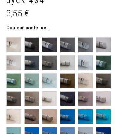
dyck 434
3,55
€
Couleur pastel sec
:
Brun van dyck 434