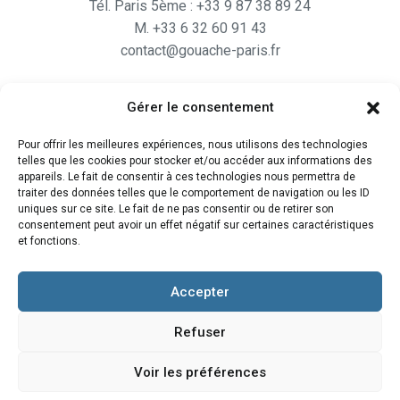
Tél. Paris 5ème : +33 9 87 38 89 24
M. +33 6 32 60 91 43
contact@gouache-paris.fr
Gérer le consentement
Horaires
Pour offrir les meilleures expériences, nous utilisons des technologies
Ouvert
du lundi au Vendredi
telles que les cookies pour stocker et/ou accéder aux informations des
de 9H30 à 19H
appareils. Le fait de consentir à ces technologies nous permettra de
traiter des données telles que le comportement de navigation ou les ID
et le Samedi de 10H à 19H
uniques sur ce site. Le fait de ne pas consentir ou de retirer son
consentement peut avoir un effet négatif sur certaines caractéristiques
et fonctions.
Accepter
Refuser
Voir les préférences