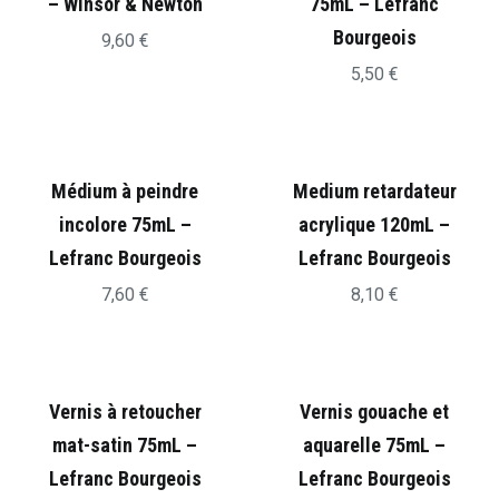
– Winsor & Newton
75mL – Lefranc
Bourgeois
9,60
€
5,50
€
Médium à peindre
Medium retardateur
incolore 75mL –
acrylique 120mL –
Lefranc Bourgeois
Lefranc Bourgeois
7,60
€
8,10
€
Vernis à retoucher
Vernis gouache et
mat-satin 75mL –
aquarelle 75mL –
Lefranc Bourgeois
Lefranc Bourgeois