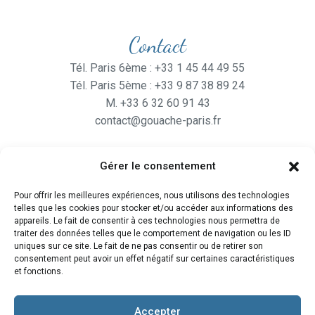
Contact
Tél. Paris 6ème : +33 1 45 44 49 55
Tél. Paris 5ème : +33 9 87 38 89 24
M. +33 6 32 60 91 43
contact@gouache-paris.fr
Gérer le consentement
Horaires
Pour offrir les meilleures expériences, nous utilisons des technologies
Ouvert
du lundi au Vendredi
telles que les cookies pour stocker et/ou accéder aux informations des
de 9H30 à 19H
appareils. Le fait de consentir à ces technologies nous permettra de
traiter des données telles que le comportement de navigation ou les ID
et le Samedi de 10H à 19H
uniques sur ce site. Le fait de ne pas consentir ou de retirer son
consentement peut avoir un effet négatif sur certaines caractéristiques
et fonctions.
Accepter