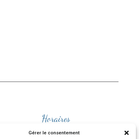
Horaires
Ouvert
du lundi au Vendredi
Gérer le consentement
de 9H30 à 19H