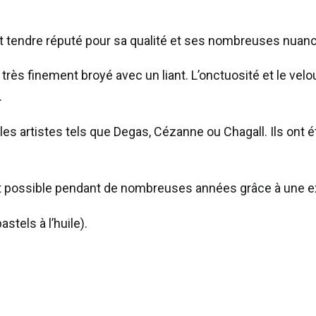
à
l’écu
 et tendre réputé pour sa qualité et ses nombreuses nuan
Sennelier
 très finement broyé avec un liant. L’onctuosité et le velo
–
.
Bleu
de
tiples artistes tels que Degas, Cézanne ou Chagall. Ils ont
prusse
289
st possible pendant de nombreuses années grâce à une ex
stels à l’huile).