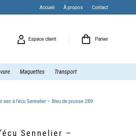
Accueil
À propos
Contact

Espace client
Panier
vure
Maquettes
Transport
l sec à l’écu Sennelier – Bleu de prusse 289
l’écu Sennelier –