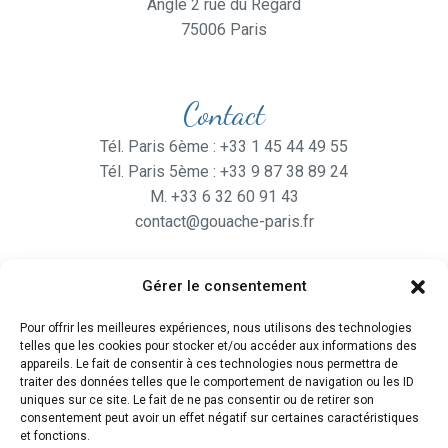
Angle 2 rue du Regard
75006 Paris
Contact
Tél. Paris 6ème : +33 1 45 44 49 55
Tél. Paris 5ème : +33 9 87 38 89 24
M. +33 6 32 60 91 43
contact@gouache-paris.fr
Gérer le consentement
Horaires
Pour offrir les meilleures expériences, nous utilisons des technologies
Ouvert
du lundi au Vendredi
telles que les cookies pour stocker et/ou accéder aux informations des
de 9H30 à 19H
appareils. Le fait de consentir à ces technologies nous permettra de
traiter des données telles que le comportement de navigation ou les ID
et le Samedi de 10H à 19H
uniques sur ce site. Le fait de ne pas consentir ou de retirer son
consentement peut avoir un effet négatif sur certaines caractéristiques
et fonctions.