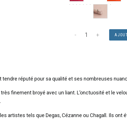
quantité
-
+
AJOUT
de
Pastel
sec
à
l’écu
 et tendre réputé pour sa qualité et ses nombreuses nuan
Sennelier
 très finement broyé avec un liant. L’onctuosité et le velo
–
.
Mine
orange
tiples artistes tels que Degas, Cézanne ou Chagall. Ils ont
39