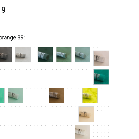
39
orange 39