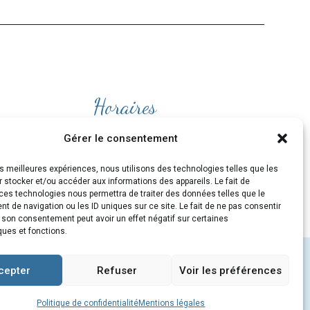
Horaires
Ouvert
du lundi au Vendredi
Gérer le consentement
de 9H30 à 19H
les meilleures expériences, nous utilisons des technologies telles que les
et le Samedi de 10H à 19H
 stocker et/ou accéder aux informations des appareils. Le fait de
ces technologies nous permettra de traiter des données telles que le
 de navigation ou les ID uniques sur ce site. Le fait de ne pas consentir
r son consentement peut avoir un effet négatif sur certaines
ques et fonctions.
cepter
Refuser
Voir les préférences
m
/
MENTIONS LÉGALES
/
CGV
/
COOKIES
Politique de confidentialité
Mentions légales