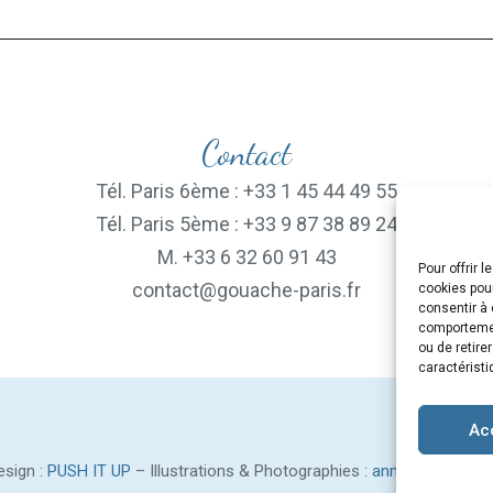
Contact
Tél. Paris 6ème : +33 1 45 44 49 55
Tél. Paris 5ème : +33 9 87 38 89 24
M. +33 6 32 60 91 43
Pour offrir 
contact@gouache-paris.fr
cookies pour
consentir à 
comportement
ou de retire
caractéristi
Ac
sign :
PUSH IT UP
– Illustrations & Photographies :
anne-renaud.co