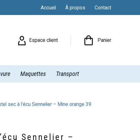
Accueil
À propos
Contact

Espace client
Panier
vure
Maquettes
Transport
tel sec à l’écu Sennelier – Mine orange 39
l’écu Sennelier –