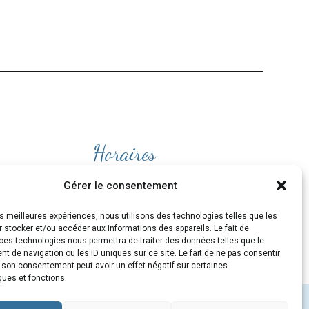
Horaires
Ouvert
du lundi au Vendredi
Gérer le consentement
de 9H30 à 19H
les meilleures expériences, nous utilisons des technologies telles que les
et le Samedi de 10H à 19H
 stocker et/ou accéder aux informations des appareils. Le fait de
ces technologies nous permettra de traiter des données telles que le
 de navigation ou les ID uniques sur ce site. Le fait de ne pas consentir
r son consentement peut avoir un effet négatif sur certaines
ques et fonctions.