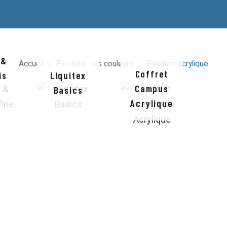
 &
Accueil
Peinture : les couleurs
Peinture acrylique
Coffret
is
Liquitex
Campus
Basics
Acrylique