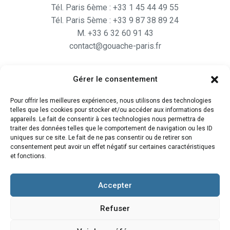
Tél. Paris 6ème : +33 1 45 44 49 55
Tél. Paris 5ème : +33 9 87 38 89 24
M. +33 6 32 60 91 43
contact@gouache-paris.fr
Gérer le consentement
Horaires
Pour offrir les meilleures expériences, nous utilisons des technologies
Ouvert
du lundi au Vendredi
telles que les cookies pour stocker et/ou accéder aux informations des
de 9H30 à 19H
appareils. Le fait de consentir à ces technologies nous permettra de
traiter des données telles que le comportement de navigation ou les ID
et le Samedi de 10H à 19H
uniques sur ce site. Le fait de ne pas consentir ou de retirer son
consentement peut avoir un effet négatif sur certaines caractéristiques
et fonctions.
Accepter
Refuser