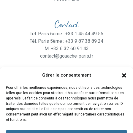
Contact
Tél. Paris 6ème : +33 1 45 44 49 55
Tél. Paris 5ème : +33 9 87 38 89 24
M. +33 6 32 60 91 43
contact@gouache-paris.fr
Gérer le consentement
Horaires
Pour offrir les meilleures expériences, nous utilisons des technologies
Ouvert
du lundi au Vendredi
telles que les cookies pour stocker et/ou accéder aux informations des
de 9H30 à 19H
appareils. Le fait de consentir à ces technologies nous permettra de
traiter des données telles que le comportement de navigation ou les ID
et le Samedi de 10H à 19H
uniques sur ce site. Le fait de ne pas consentir ou de retirer son
consentement peut avoir un effet négatif sur certaines caractéristiques
et fonctions.