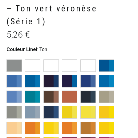
– Ton vert véronèse
(Série 1)
5,26
€
Couleur Linel
:
Ton vert véronèse (S1)