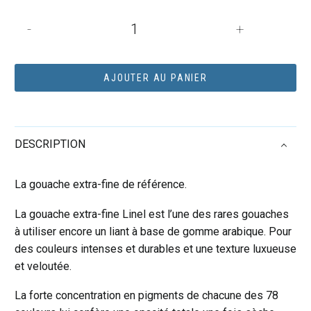
quantité
-
+
de
Tube
de
AJOUTER AU PANIER
gouache
14mL
Linel
DESCRIPTION
extra-
fine
-
La gouache extra-fine de référence.
Ton
La gouache extra-fine Linel est l’une des rares gouaches
vert
à utiliser encore un liant à base de gomme arabique. Pour
véronèse
des couleurs intenses et durables et une texture luxueuse
(Série
et veloutée.
1)
La forte concentration en pigments de chacune des 78