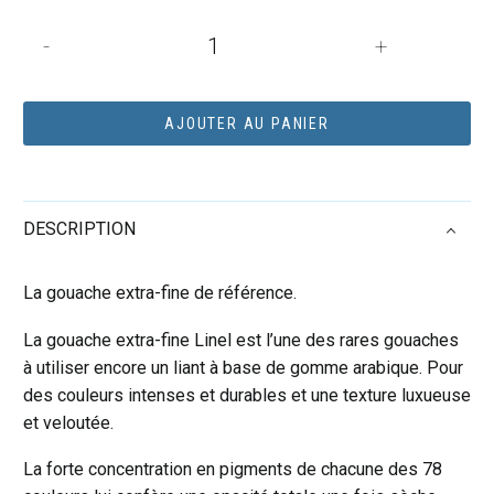
quantité
-
+
de
Tube
de
AJOUTER AU PANIER
gouache
14mL
Linel
DESCRIPTION
extra-
fine
-
La gouache extra-fine de référence.
Laque
La gouache extra-fine Linel est l’une des rares gouaches
carminée
à utiliser encore un liant à base de gomme arabique. Pour
(Série
des couleurs intenses et durables et une texture luxueuse
1)
et veloutée.
La forte concentration en pigments de chacune des 78