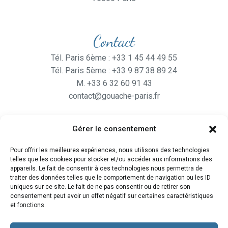
Contact
Tél. Paris 6ème : +33 1 45 44 49 55
Tél. Paris 5ème : +33 9 87 38 89 24
M. +33 6 32 60 91 43
contact@gouache-paris.fr
Gérer le consentement
Horaires
Pour offrir les meilleures expériences, nous utilisons des technologies
Ouvert
du lundi au Vendredi
telles que les cookies pour stocker et/ou accéder aux informations des
de 9H30 à 19H
appareils. Le fait de consentir à ces technologies nous permettra de
traiter des données telles que le comportement de navigation ou les ID
et le Samedi de 10H à 19H
uniques sur ce site. Le fait de ne pas consentir ou de retirer son
consentement peut avoir un effet négatif sur certaines caractéristiques
et fonctions.