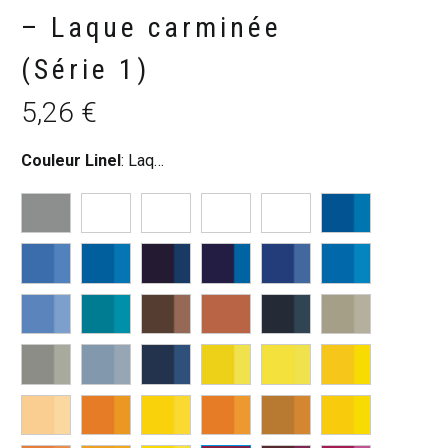
– Laque carminée
(Série 1)
5,26
€
Couleur Linel
:
Laque carminée (S1)