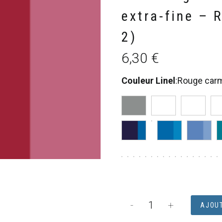
extra-fine – 
2)
6,30
€
Couleur Linel
:
Rouge carm
quantité
-
+
AJOUT
de