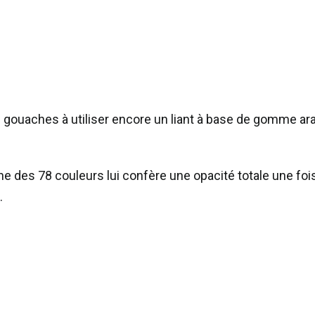
Tube
de
gouache
14mL
Linel
es gouaches à utiliser encore un liant à base de gomme ar
extra-
fine
-
 des 78 couleurs lui confère une opacité totale une foi
Rouge
.
carmin
(Série
2)