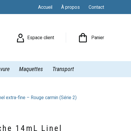
Accueil
À propos
Contact

Espace client
Panier
vure
Maquettes
Transport
l extra-fine – Rouge carmin (Série 2)
che 14mL Linel