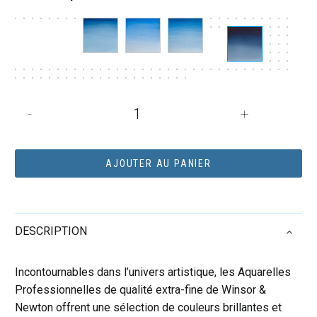
quantité
-
+
de
Tube
d'aquarelle
AJOUTER AU PANIER
5mL
extra-
fine
DESCRIPTION
Winsor
&
Newton
Incontournables dans l’univers artistique, les Aquarelles
Pro
Professionnelles de qualité extra-fine de Winsor &
-
Newton offrent une sélection de couleurs brillantes et