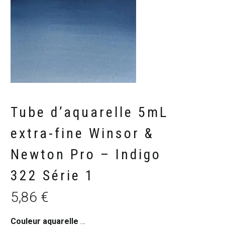
Tube d’aquarelle 5mL
extra-fine Winsor &
Newton Pro – Indigo
322 Série 1
5,86
€
Couleur aquarelle W&N Pro
:
Indigo 322