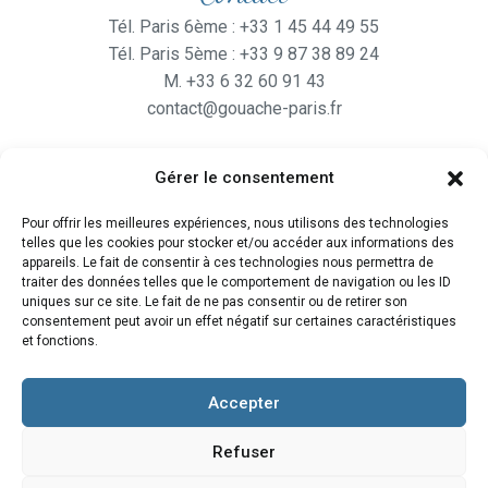
Tél. Paris 6ème : +33 1 45 44 49 55
Tél. Paris 5ème : +33 9 87 38 89 24
M. +33 6 32 60 91 43
contact@gouache-paris.fr
Gérer le consentement
Horaires
Pour offrir les meilleures expériences, nous utilisons des technologies
Ouvert
du lundi au Vendredi
telles que les cookies pour stocker et/ou accéder aux informations des
de 9H30 à 19H
appareils. Le fait de consentir à ces technologies nous permettra de
traiter des données telles que le comportement de navigation ou les ID
et le Samedi de 10H à 19H
uniques sur ce site. Le fait de ne pas consentir ou de retirer son
consentement peut avoir un effet négatif sur certaines caractéristiques
et fonctions.
Accepter
Refuser