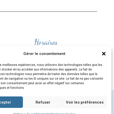
Horaires
Ouvert
du lundi au Vendredi
Gérer le consentement
de 9H30 à 19H
les meilleures expériences, nous utilisons des technologies telles que les
et le Samedi de 10H à 19H
 stocker et/ou accéder aux informations des appareils. Le fait de
ces technologies nous permettra de traiter des données telles que le
 de navigation ou les ID uniques sur ce site. Le fait de ne pas consentir
r son consentement peut avoir un effet négatif sur certaines
ques et fonctions.
cepter
Refuser
Voir les préférences
m
/
MENTIONS LÉGALES
/
CGV
/
COOKIES