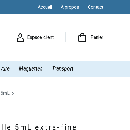
Accueil
À propos
Contact

Espace client
Panier
vure
Maquettes
Transport
e 5mL
lle 5mL extra-fine