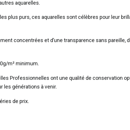
 autres aquarelles.
Winsor
s plus purs, ces aquarelles sont célèbres pour leur bril
&
Newton
Pro
tement concentrées et d’une transparence sans pareille, 
-
Bleu
de
 300g/m² minimum.
cobalt
les Professionnelles ont une qualité de conservation opt
178
 les générations à venir.
Série
4
ries de prix.