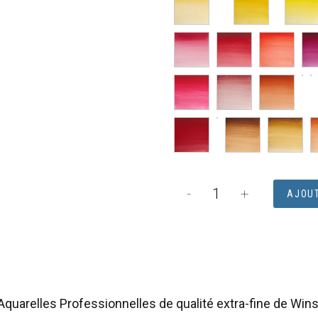
quantité
-
+
AJOUT
de
Tube
d'aquarelle
5mL
extra-
s Aquarelles Professionnelles de qualité extra-fine de Wi
fine