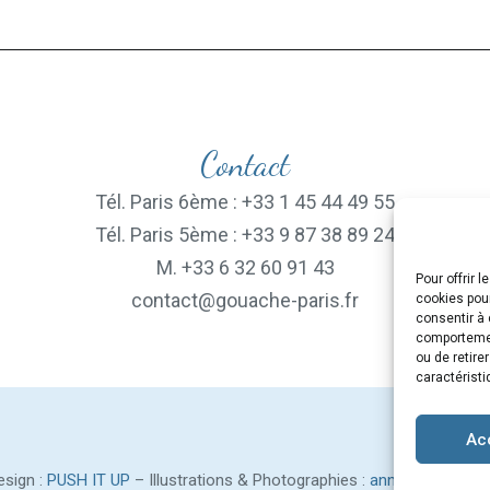
Contact
Tél. Paris 6ème : +33 1 45 44 49 55
Tél. Paris 5ème : +33 9 87 38 89 24
M. +33 6 32 60 91 43
Pour offrir 
contact@gouache-paris.fr
cookies pour
consentir à 
comportement
ou de retire
caractéristi
Ac
sign :
PUSH IT UP
– Illustrations & Photographies :
anne-renaud.co