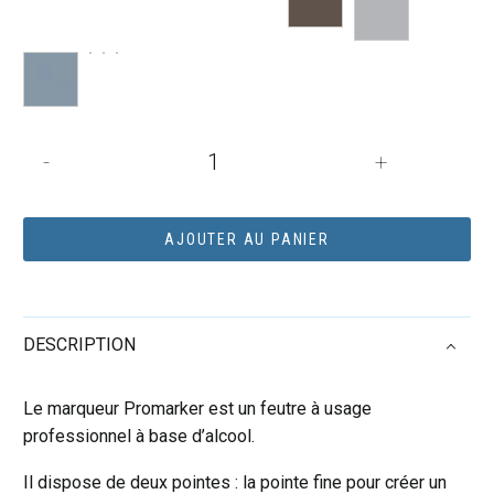
quantité
-
+
de
Feutre
Promarker
AJOUTER AU PANIER
Sienne
Brute
(O646)
DESCRIPTION
Le marqueur Promarker est un feutre à usage
professionnel à base d’alcool.
Il dispose de deux pointes : la pointe fine pour créer un