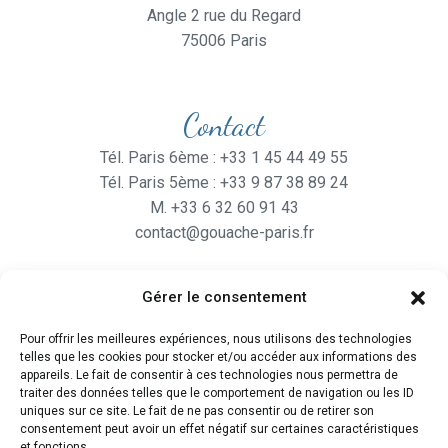
Angle 2 rue du Regard
75006 Paris
Contact
Tél. Paris 6ème : +33 1 45 44 49 55
Tél. Paris 5ème : +33 9 87 38 89 24
M. +33 6 32 60 91 43
contact@gouache-paris.fr
Gérer le consentement
Horaires
Pour offrir les meilleures expériences, nous utilisons des technologies
Ouvert
du lundi au Vendredi
telles que les cookies pour stocker et/ou accéder aux informations des
de 9H30 à 19H
appareils. Le fait de consentir à ces technologies nous permettra de
traiter des données telles que le comportement de navigation ou les ID
et le Samedi de 10H à 19H
uniques sur ce site. Le fait de ne pas consentir ou de retirer son
consentement peut avoir un effet négatif sur certaines caractéristiques
et fonctions.