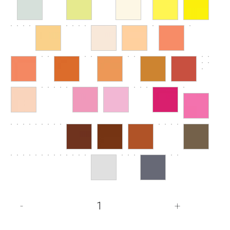
quantité
-
+
de
Feutre