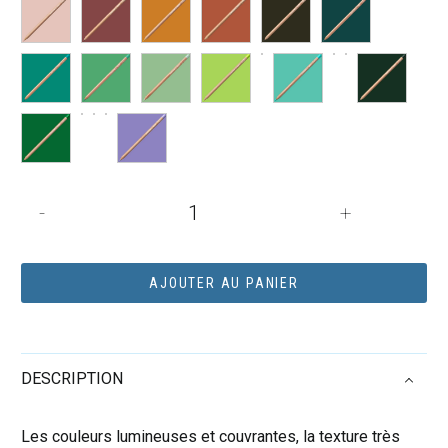
quantité
-
+
de
LUMINANCE
CRAYON
AJOUTER AU PANIER
GRIS
DE
PAYNE
DESCRIPTION
508
Les couleurs lumineuses et couvrantes, la texture très