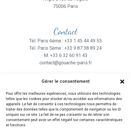
75006 Paris
Contact
Tél. Paris 6ème : +33 1 45 44 49 55
Tél. Paris 5ème : +33 9 87 38 89 24
M. +33 6 32 60 91 43
contact@gouache-paris.fr
Gérer le consentement
Horaires
Pour offrir les meilleures expériences, nous utilisons des technologies
Ouvert
du lundi au Vendredi
telles que les cookies pour stocker et/ou accéder aux informations des
de 9H30 à 19H
appareils. Le fait de consentir à ces technologies nous permettra de
traiter des données telles que le comportement de navigation ou les ID
et le Samedi de 10H à 19H
uniques sur ce site. Le fait de ne pas consentir ou de retirer son
consentement peut avoir un effet négatif sur certaines caractéristiques
et fonctions.