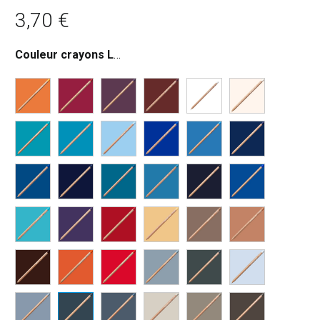
3,70
€
Couleur crayons Luminance
:
GRIS DE PAYNE 508