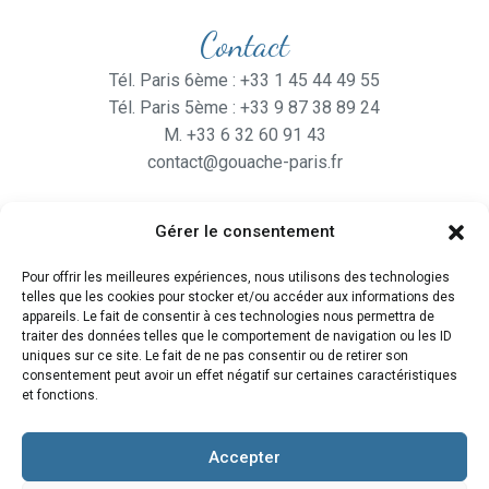
Contact
Tél. Paris 6ème : +33 1 45 44 49 55
Tél. Paris 5ème : +33 9 87 38 89 24
M. +33 6 32 60 91 43
contact@gouache-paris.fr
Gérer le consentement
Horaires
Pour offrir les meilleures expériences, nous utilisons des technologies
Ouvert
du lundi au Vendredi
telles que les cookies pour stocker et/ou accéder aux informations des
de 9H30 à 19H
appareils. Le fait de consentir à ces technologies nous permettra de
traiter des données telles que le comportement de navigation ou les ID
et le Samedi de 10H à 19H
uniques sur ce site. Le fait de ne pas consentir ou de retirer son
consentement peut avoir un effet négatif sur certaines caractéristiques
et fonctions.
Accepter