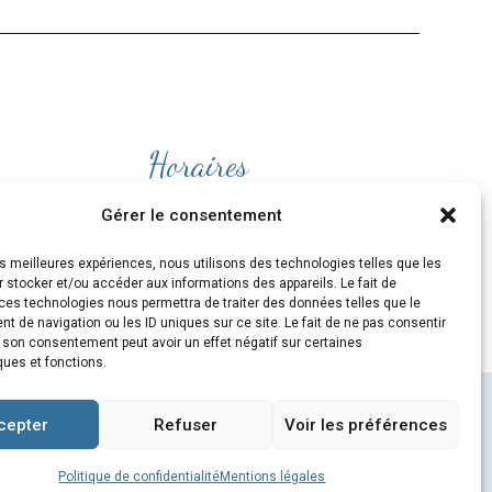
Horaires
Ouvert
du lundi au Vendredi
Gérer le consentement
de 9H30 à 19H
les meilleures expériences, nous utilisons des technologies telles que les
et le Samedi de 10H à 19H
 stocker et/ou accéder aux informations des appareils. Le fait de
ces technologies nous permettra de traiter des données telles que le
 de navigation ou les ID uniques sur ce site. Le fait de ne pas consentir
r son consentement peut avoir un effet négatif sur certaines
ques et fonctions.
cepter
Refuser
Voir les préférences
m
/
MENTIONS LÉGALES
/
CGV
/
COOKIES
Politique de confidentialité
Mentions légales