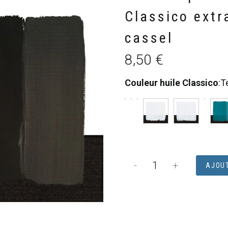
Classico extr
cassel
8,50
€
Couleur huile Classico
:
T
quantité
-
+
AJOUT
de
Tube
de
peinture