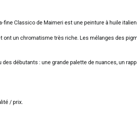
à
l'huile
-fine Classico de Maimeri est une peinture à huile italien
60mL
Classico
et ont un chromatisme très riche. Les mélanges des pig
extra-
fine
-
 des débutants : une grande palette de nuances, un rappo
Terre
de
cassel
ité / prix.