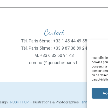
Contact
Tél. Paris 6ème : +33 1 45 44 49 55
Tél. Paris 5ème : +33 9 87 38 89 24
M. +33 6 32 60 91 43
Pour offrir 
contact@gouache-paris.fr
cookies pour
consentir à 
comportement
ou de retire
caractéristi
Ac
sign :
PUSH IT UP
– Illustrations & Photographies :
anne-renaud.co