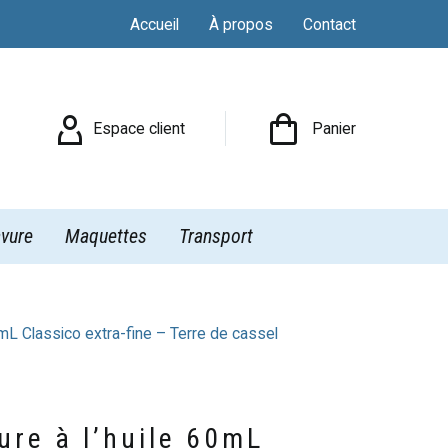
Accueil
À propos
Contact

Espace client
Panier
vure
Maquettes
Transport
0mL Classico extra-fine – Terre de cassel
ure à l’huile 60mL