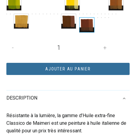
quantité
-
+
de
Tube
de
AJOUTER AU PANIER
peinture
à
l’huile
DESCRIPTION
60mL
Classico
extra-
Résistante à la lumière, la gamme d’Huile extra-fine
fine
Classico de Maimeri est une peinture à huile italienne de
–
qualité pour un prix très intéressant.