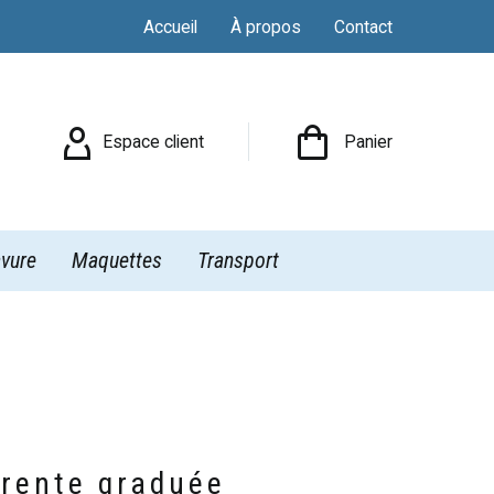
Accueil
À propos
Contact

Espace client
Panier
vure
Maquettes
Transport
arente graduée