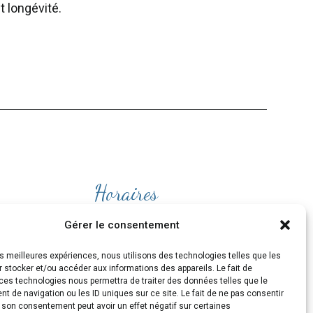
t longévité.
Horaires
Ouvert
du lundi au Vendredi
Gérer le consentement
de 9H30 à 19H
les meilleures expériences, nous utilisons des technologies telles que les
et le Samedi de 10H à 19H
 stocker et/ou accéder aux informations des appareils. Le fait de
ces technologies nous permettra de traiter des données telles que le
 de navigation ou les ID uniques sur ce site. Le fait de ne pas consentir
r son consentement peut avoir un effet négatif sur certaines