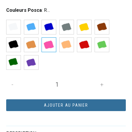
Couleurs Posca
:
Rose
quantité
-
+
de
POSCA
PC7M
AJOUTER AU PANIER
ROSE