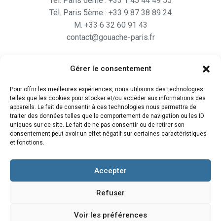
Tél. Paris 6ème : +33 1 45 44 49 55
Tél. Paris 5ème : +33 9 87 38 89 24
M. +33 6 32 60 91 43
contact@gouache-paris.fr
Gérer le consentement
Horaires
Pour offrir les meilleures expériences, nous utilisons des technologies
Ouvert
du lundi au Vendredi
telles que les cookies pour stocker et/ou accéder aux informations des
de 9H30 à 19H
appareils. Le fait de consentir à ces technologies nous permettra de
traiter des données telles que le comportement de navigation ou les ID
et le Samedi de 10H à 19H
uniques sur ce site. Le fait de ne pas consentir ou de retirer son
consentement peut avoir un effet négatif sur certaines caractéristiques
et fonctions.
Accepter
Refuser
Voir les préférences