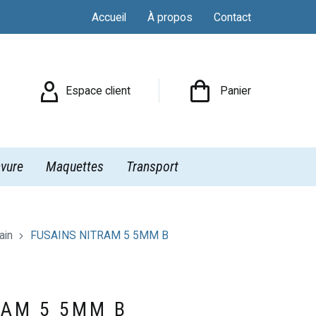
Accueil
À propos
Contact

Espace client
Panier
vure
Maquettes
Transport
ain
FUSAINS NITRAM 5 5MM B
RAM 5 5MM B