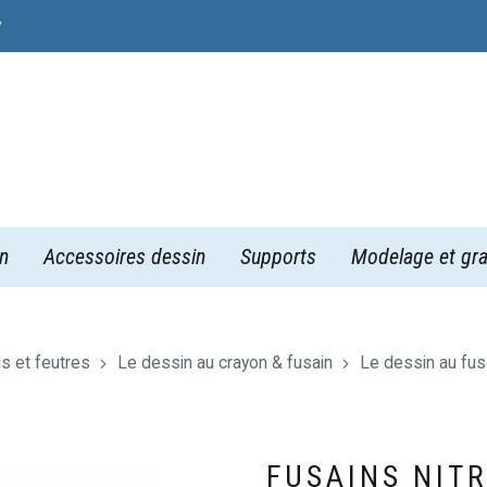
y
n
Accessoires dessin
Supports
Modelage et gra
ls et feutres
Le dessin au crayon & fusain
Le dessin au fus
FUSAINS NIT