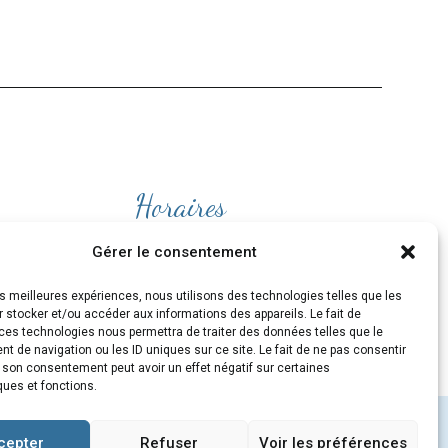
Horaires
Ouvert
du lundi au Vendredi
Gérer le consentement
de 9H30 à 19H
les meilleures expériences, nous utilisons des technologies telles que les
et le Samedi de 10H à 19H
 stocker et/ou accéder aux informations des appareils. Le fait de
ces technologies nous permettra de traiter des données telles que le
 de navigation ou les ID uniques sur ce site. Le fait de ne pas consentir
r son consentement peut avoir un effet négatif sur certaines
ques et fonctions.
cepter
Refuser
Voir les préférences