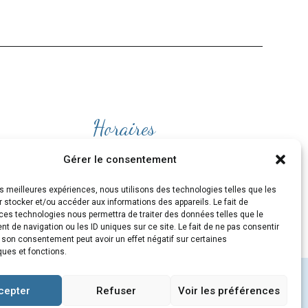
Horaires
Ouvert
du lundi au Vendredi
Gérer le consentement
de 9H30 à 19H
les meilleures expériences, nous utilisons des technologies telles que les
et le Samedi de 10H à 19H
 stocker et/ou accéder aux informations des appareils. Le fait de
ces technologies nous permettra de traiter des données telles que le
 de navigation ou les ID uniques sur ce site. Le fait de ne pas consentir
r son consentement peut avoir un effet négatif sur certaines
ques et fonctions.
cepter
Refuser
Voir les préférences