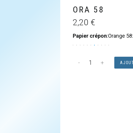
ORA 58
2,20
€
Papier crépon
:
Orange 58
quantité
-
+
AJOUT
de
ROULEAU
CREPON
50X250
30G
ORA
58