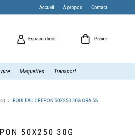
Accueil
À propos
Contact

Espace client
Panier
vure
Maquettes
Transport
c.)
ROULEAU CREPON 50X250 30G ORA 58
PON 50X250 30G