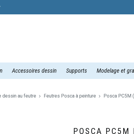
y
n
Accessoires dessin
Supports
Modelage et gra
e dessin au feutre
Feutres Posca à peinture
Posca PC5M (p
POSCA PC5M 