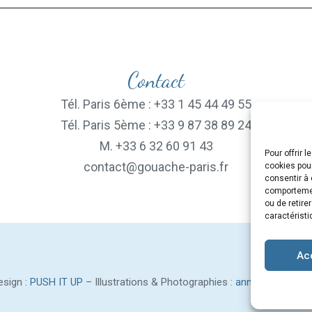
Contact
Tél. Paris 6ème : +33 1 45 44 49 55
Tél. Paris 5ème : +33 9 87 38 89 24
M. +33 6 32 60 91 43
Pour offrir 
contact@gouache-paris.fr
cookies pour
consentir à 
comportement
ou de retire
caractéristi
Ac
sign :
PUSH IT UP
– Illustrations & Photographies :
anne-renaud.co