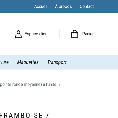
Accueil
À propos
Contact

Espace client
Panier
vure
Maquettes
Transport
ointe ronde moyenne) à l'unité
FRAMBOISE /