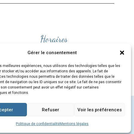
Horaires
Ouvert
du lundi au Vendredi
Gérer le consentement
de 9H30 à 19H
les meilleures expériences, nous utilisons des technologies telles que les
et le Samedi de 10H à 19H
 stocker et/ou accéder aux informations des appareils. Le fait de
ces technologies nous permettra de traiter des données telles que le
 de navigation ou les ID uniques sur ce site. Le fait de ne pas consentir
r son consentement peut avoir un effet négatif sur certaines
ques et fonctions.
cepter
Refuser
Voir les préférences
m
/
MENTIONS LÉGALES
/
CGV
/
COOKIES
Politique de confidentialité
Mentions légales