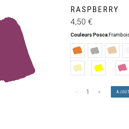
RASPBERRY
4,50
€
Couleurs Posca
:
Framboi
quantité
-
+
AJOUT
de
POSCA
PC5M
FRAMBOISE