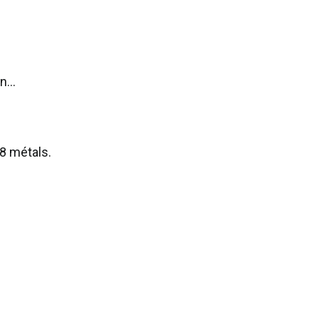
on…
 8 métals.