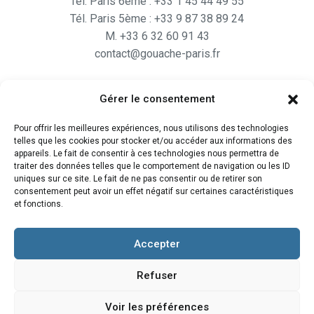
Tél. Paris 6ème : +33 1 45 44 49 55
Tél. Paris 5ème : +33 9 87 38 89 24
M. +33 6 32 60 91 43
contact@gouache-paris.fr
Gérer le consentement
Horaires
Pour offrir les meilleures expériences, nous utilisons des technologies
Ouvert
du lundi au Vendredi
telles que les cookies pour stocker et/ou accéder aux informations des
de 9H30 à 19H
appareils. Le fait de consentir à ces technologies nous permettra de
traiter des données telles que le comportement de navigation ou les ID
et le Samedi de 10H à 19H
uniques sur ce site. Le fait de ne pas consentir ou de retirer son
consentement peut avoir un effet négatif sur certaines caractéristiques
et fonctions.
Accepter
Refuser
Voir les préférences