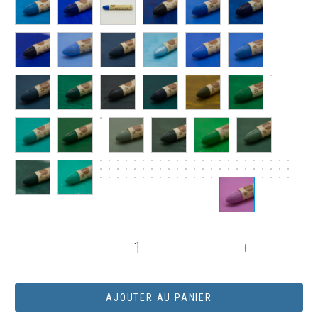
quantité
-
+
de
PASTEL
HUILE
AJOUTER AU PANIER
SENNELIER