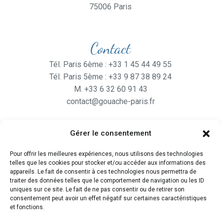
75006 Paris
Contact
Tél. Paris 6ème : +33 1 45 44 49 55
Tél. Paris 5ème : +33 9 87 38 89 24
M. +33 6 32 60 91 43
contact@gouache-paris.fr
Gérer le consentement
Horaires
Pour offrir les meilleures expériences, nous utilisons des technologies
Ouvert
du lundi au Vendredi
telles que les cookies pour stocker et/ou accéder aux informations des
de 9H30 à 19H
appareils. Le fait de consentir à ces technologies nous permettra de
traiter des données telles que le comportement de navigation ou les ID
et le Samedi de 10H à 19H
uniques sur ce site. Le fait de ne pas consentir ou de retirer son
consentement peut avoir un effet négatif sur certaines caractéristiques
et fonctions.