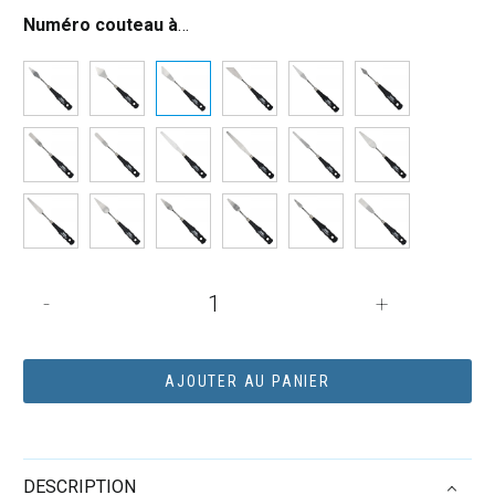
Numéro couteau à peindre
:
3
quantité
-
+
de
Couteau
à
AJOUTER AU PANIER
peindre
Liquitex
n°03
DESCRIPTION