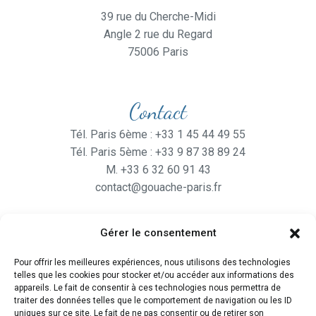
39 rue du Cherche-Midi
Angle 2 rue du Regard
75006 Paris
Contact
Tél. Paris 6ème : +33 1 45 44 49 55
Tél. Paris 5ème : +33 9 87 38 89 24
M. +33 6 32 60 91 43
contact@gouache-paris.fr
Gérer le consentement
Horaires
Pour offrir les meilleures expériences, nous utilisons des technologies
Ouvert
du lundi au Vendredi
telles que les cookies pour stocker et/ou accéder aux informations des
de 9H30 à 19H
appareils. Le fait de consentir à ces technologies nous permettra de
traiter des données telles que le comportement de navigation ou les ID
et le Samedi de 10H à 19H
uniques sur ce site. Le fait de ne pas consentir ou de retirer son