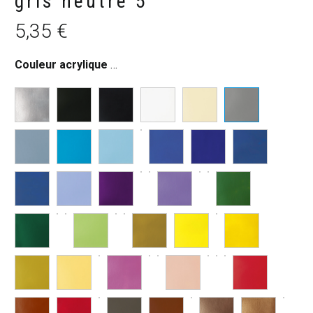
gris neutre 5
5,35
€
Couleur acrylique Basics
:
Gris neutre 5