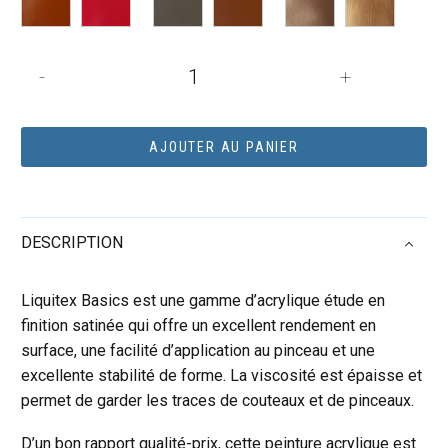
quantité
-
+
de
Tube
de
AJOUTER AU PANIER
118mL
d’acrylique
Basics
DESCRIPTION
-
gris
neutre
Liquitex Basics est une gamme d’acrylique étude en
5
finition satinée qui offre un excellent rendement en
surface, une facilité d’application au pinceau et une
excellente stabilité de forme. La viscosité est épaisse et
permet de garder les traces de couteaux et de pinceaux.
D’un bon rapport qualité-prix, cette peinture acrylique est