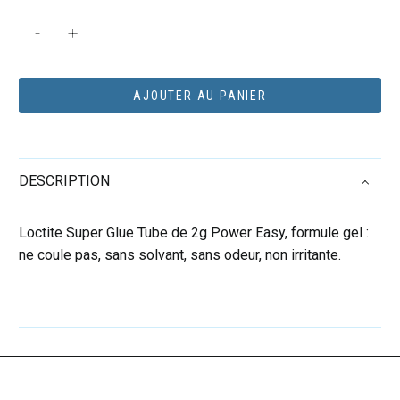
quantité
-
+
de
Super
glue
AJOUTER AU PANIER
gel
power
easy
DESCRIPTION
2g
Loctite Super Glue Tube de 2g Power Easy, formule gel :
ne coule pas, sans solvant, sans odeur, non irritante.