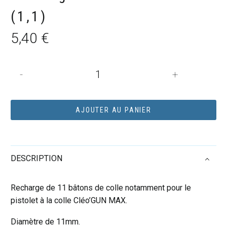
(1,1)
5,40
€
quantité
-
+
de
Pistolet
à
AJOUTER AU PANIER
colle
recharges
de
DESCRIPTION
colle
(1,1)
Recharge de 11 bâtons de colle notamment pour le
pistolet à la colle Cléo’GUN MAX.
Diamètre de 11mm.