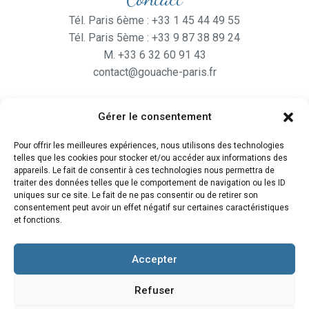
Tél. Paris 6ème : +33 1 45 44 49 55
Tél. Paris 5ème : +33 9 87 38 89 24
M. +33 6 32 60 91 43
contact@gouache-paris.fr
Gérer le consentement
Horaires
Pour offrir les meilleures expériences, nous utilisons des technologies
Ouvert
du lundi au Vendredi
telles que les cookies pour stocker et/ou accéder aux informations des
de 9H30 à 19H
appareils. Le fait de consentir à ces technologies nous permettra de
traiter des données telles que le comportement de navigation ou les ID
et le Samedi de 10H à 19H
uniques sur ce site. Le fait de ne pas consentir ou de retirer son
consentement peut avoir un effet négatif sur certaines caractéristiques
et fonctions.
Accepter
Refuser