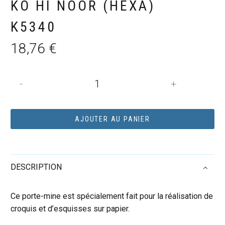
KO HI NOOR (HEXA)
K5340
18,76
€
quantité
-
+
de
PORTE
MINE
AJOUTER AU PANIER
5,6
MM
KO
DESCRIPTION
HI
NOOR
(HEXA)
Ce porte-mine est spécialement fait pour la réalisation de
K5340
croquis et d’esquisses sur papier.