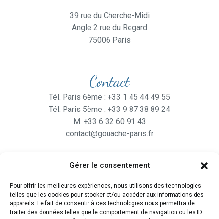
39 rue du Cherche-Midi
Angle 2 rue du Regard
75006 Paris
Contact
Tél. Paris 6ème : +33 1 45 44 49 55
Tél. Paris 5ème : +33 9 87 38 89 24
M. +33 6 32 60 91 43
contact@gouache-paris.fr
Gérer le consentement
Horaires
Pour offrir les meilleures expériences, nous utilisons des technologies
Ouvert
du lundi au Vendredi
telles que les cookies pour stocker et/ou accéder aux informations des
de 9H30 à 19H
appareils. Le fait de consentir à ces technologies nous permettra de
traiter des données telles que le comportement de navigation ou les ID
et le Samedi de 10H à 19H