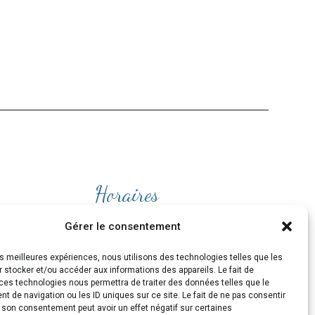
Horaires
Ouvert
du lundi au Vendredi
Gérer le consentement
de 9H30 à 19H
les meilleures expériences, nous utilisons des technologies telles que les
et le Samedi de 10H à 19H
 stocker et/ou accéder aux informations des appareils. Le fait de
ces technologies nous permettra de traiter des données telles que le
 de navigation ou les ID uniques sur ce site. Le fait de ne pas consentir
r son consentement peut avoir un effet négatif sur certaines