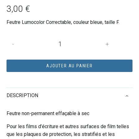
3,00
€
Feutre Lumocolor Correctable, couleur bleue, taille F.
quantité
-
+
de
LUMOCOLOR
CORRECTABLE
AJOUTER AU PANIER
F
BLEU
DESCRIPTION
Feutre non-permanent effaçable à sec
Pour les films d’écriture et autres surfaces de film telles
que les plaques de protection, les stratifiés et les