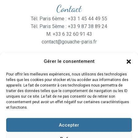
Contact
Tél. Paris 6ème : +33 1 45 44 49 55
Tél. Paris 5ème : +33 9 87 38 89 24
M. +33 6 32 60 91 43
contact@gouache-paris.fr
Gérer le consentement
Horaires
Pour offrir les meilleures expériences, nous utilisons des technologies
Ouvert
du lundi au Vendredi
telles que les cookies pour stocker et/ou accéder aux informations des
de 9H30 à 19H
appareils. Le fait de consentir à ces technologies nous permettra de
traiter des données telles que le comportement de navigation ou les ID
et le Samedi de 10H à 19H
uniques sur ce site. Le fait de ne pas consentir ou de retirer son
consentement peut avoir un effet négatif sur certaines caractéristiques
et fonctions.
Accepter