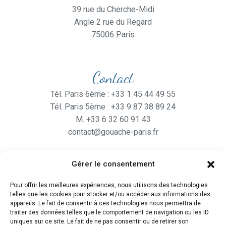
39 rue du Cherche-Midi
Angle 2 rue du Regard
75006 Paris
Contact
Tél. Paris 6ème : +33 1 45 44 49 55
Tél. Paris 5ème : +33 9 87 38 89 24
M. +33 6 32 60 91 43
contact@gouache-paris.fr
Gérer le consentement
Horaires
Pour offrir les meilleures expériences, nous utilisons des technologies
Ouvert
du lundi au Vendredi
telles que les cookies pour stocker et/ou accéder aux informations des
de 9H30 à 19H
appareils. Le fait de consentir à ces technologies nous permettra de
traiter des données telles que le comportement de navigation ou les ID
et le Samedi de 10H à 19H
uniques sur ce site. Le fait de ne pas consentir ou de retirer son