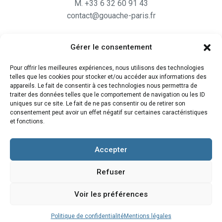
M. +33 6 32 60 91 43
contact@gouache-paris.fr
Gérer le consentement
Horaires
Pour offrir les meilleures expériences, nous utilisons des technologies
Ouvert
du lundi au Vendredi
telles que les cookies pour stocker et/ou accéder aux informations des
de 9H30 à 19H
appareils. Le fait de consentir à ces technologies nous permettra de
traiter des données telles que le comportement de navigation ou les ID
et le Samedi de 10H à 19H
uniques sur ce site. Le fait de ne pas consentir ou de retirer son
consentement peut avoir un effet négatif sur certaines caractéristiques
et fonctions.
Accepter
Refuser
Voir les préférences
©2020 – Design :
PUSH IT UP
– Illustrations & Photographies
Politique de confidentialité
Mentions légales