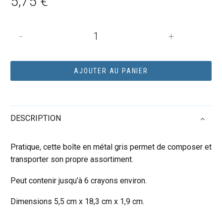
5,75
€
quantité
-
+
de
Boîte
métal
AJOUTER AU PANIER
Caran
d'Ache
DESCRIPTION
Pratique, cette boîte en métal gris permet de composer et
transporter son propre assortiment.
Peut contenir jusqu’à 6 crayons environ.
Dimensions 5,5 cm x 18,3 cm x 1,9 cm.